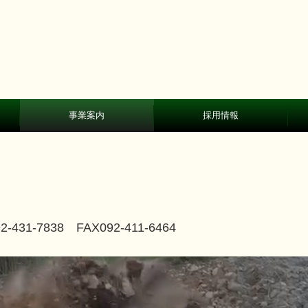
事業案内
採用情報
土木・破砕工事
あと施工アンカー工事
資材・工具類販売
塗床工事
募集要項
2-431-7838
FAX092-411-6464